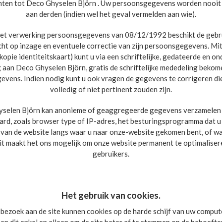
richten tot Deco Ghyselen Björn . Uw persoonsgegevens worden noo
aan derden (indien wel het geval vermelden aan wie).
et verwerking persoonsgegevens van 08/12/1992 beschikt de gebru
echt op inzage en eventuele correctie van zijn persoonsgegevens. Mit
(kopie identiteitskaart) kunt u via een schriftelijke, gedateerde en 
 aan Deco Ghyselen Björn, gratis de schriftelijke mededeling bekom
vens. Indien nodig kunt u ook vragen de gegevens te corrigeren die 
volledig of niet pertinent zouden zijn.
selen Björn kan anonieme of geaggregeerde gegevens verzamelen 
ard, zoals browser type of IP-adres, het besturingsprogramma dat u
an de website langs waar u naar onze-website gekomen bent, of wa
Dit maakt het ons mogelijk om onze website permanent te optimaliser
gebruikers.
Het gebruik van cookies.
 bezoek aan de site kunnen cookies op de harde schijf van uw comput