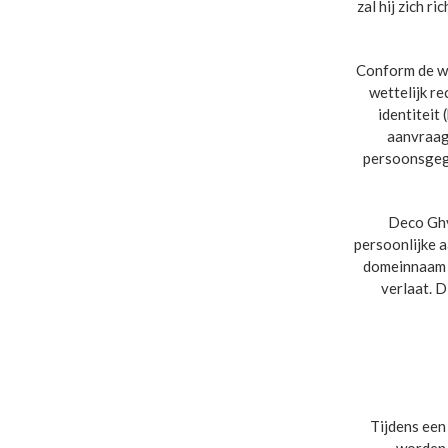
zal hij zich 
Conform de w
wettelijk r
identiteit 
aanvraag
persoonsgege
Deco Ghy
persoonlijke a
domeinnaam v
verlaat. 
Tijdens een