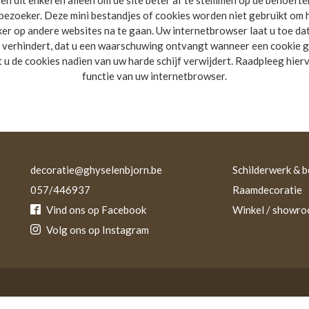
en dit enkel en alleen om de site beter af te stemmen op de behoefte
bezoeker. Deze mini bestandjes of cookies worden niet gebruikt om 
er op andere websites na te gaan. Uw internetbrowser laat u toe dat
 verhindert, dat u een waarschuwing ontvangt wanneer een cookie g
 u de cookies nadien van uw harde schijf verwijdert. Raadpleeg hier
functie van uw internetbrowser.
decoratie@ghyselenbjorn.be
Schilderwerk & 
057/446937
Raamdecoratie
Vind ons op Facebook
Winkel / showr
Volg ons op Instagram