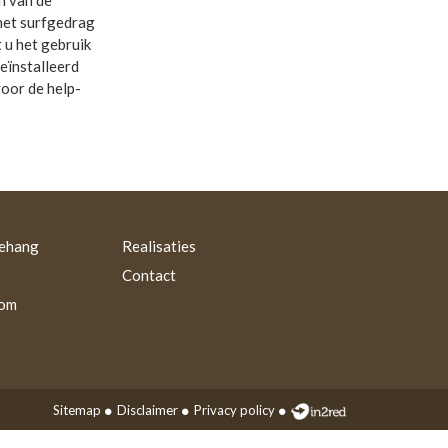
n van de
het surfgedrag
 u het gebruik
eïnstalleerd
voor de help-
behang
Realisaties
Contact
oom
Sitemap
Disclaimer
Privacy policy