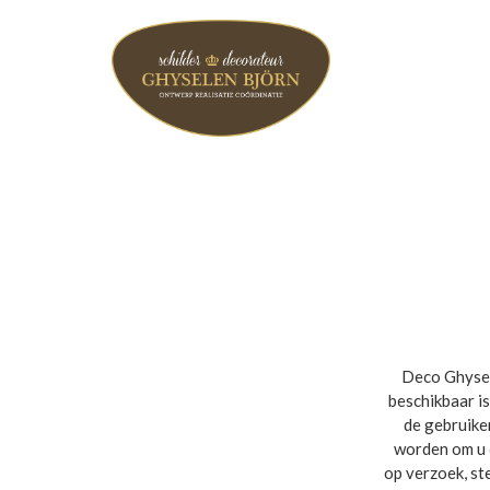
Deco Ghysel
beschikbaar i
de gebruike
worden om u o
op verzoek, st