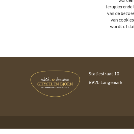
worden 
terugkerende 
van de bezoek
van cookies
wordt of dat
Statiestraat 10
8920 Langemark