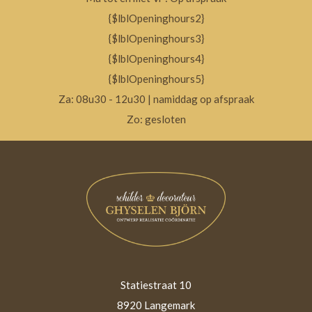
{$lblOpeninghours2}
{$lblOpeninghours3}
{$lblOpeninghours4}
{$lblOpeninghours5}
Za: 08u30 - 12u30 | namiddag op afspraak
Zo: gesloten
Statiestraat 10
8920 Langemark